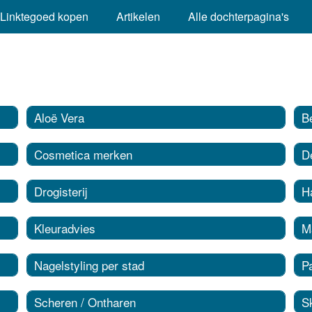
Linktegoed kopen
Artikelen
Alle dochterpagina's
Aloë Vera
B
Cosmetica merken
D
Drogisterij
Ha
Kleuradvies
M
Nagelstyling per stad
P
Scheren / Ontharen
S