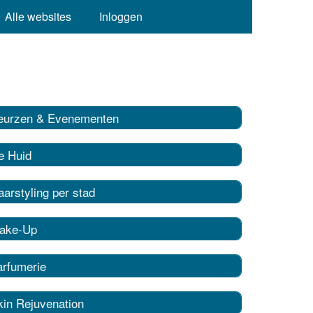
Alle websites
Inloggen
eurzen & Evenementen
e Huid
arstyling per stad
ake-Up
arfumerie
kin Rejuvenation