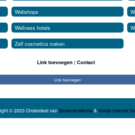
Webshops
W
Wellness hotels
W
Zelf cosmetica maken
Link toevoegen
Contact
Link toevoegen
ight © 2023 Onderdeel van
BaakmanMedia
&
Vrolijk Internet S